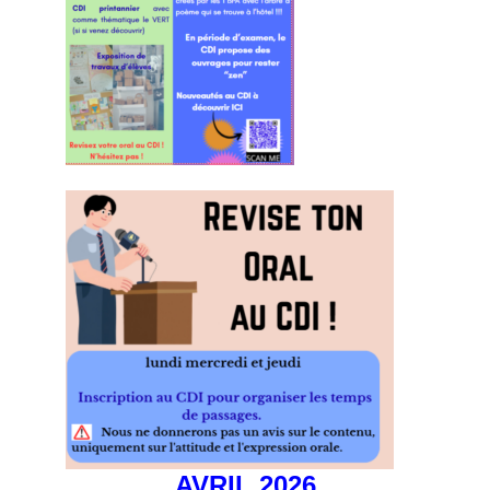
Procédure de candidature
CAP Commercialisation et Services en Hôtel-Café-Restaurant
CAP « Cuisine »
CAP PATISSIER
BAC Professionnel « boulanger pâtissier »
BAC Professionnel « Commercialisation et services en restauration »
BAC PRO Cuisine
BAC Technologique « Hôtellerie »
Après le baccalauréat
Procédure de candidature et d’inscription
Année de Mise à Niveau
BTS Management en Hôtellerie-Restauration
BTS Tourisme
Les certificats de spécialisation en un an
AVRIL 2026