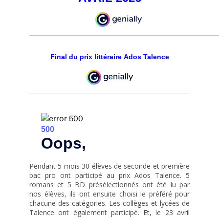
Procédure de candidature
Sommellerie
Métiers du bar
Desserts de restaurant
Final du prix littéraire Ados Talence
Employé traiteur
Le GRETA-CFA
Formations modulaires
Formations diplômantes en alternance
Après le BTS ou un autre Bac + 2
FCIL Bac+3 commercialisation des vins et spiritueux en Asie
Licence oenotourisme
Pendant 5 mois 30 élèves de seconde et première
bac pro ont participé au prix Ados Talence. 5
Licence professionnelle Mention Métiers de la santé : Management des
romans et 5 BD présélectionnés ont été lu par
établissements d’hydrothérapie, termalisme, thalassothérapie, spa
nos élèves, ils ont ensuite choisi le préféré pour
chacune des catégories. Les collèges et lycées de
Vie de l’établissement
Talence ont également participé. Et, le 23 avril