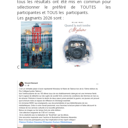
tous les résultats ont été mis en commun pour
Le CDI
sélectionner le préféré de TOUTES les
Fonctionnement du CDI et recherche de document
participantes et TOUS les participants.
Les gagnants 2026 sont :
Actualités du CDI
On parle des lycéens dans les médias
Maison des lycéens
Internat
L’association des parents d’élèves
Aides financières et tarifs
C
La visite virtuelle du lycée
A l’international
Partenariats
Voyages d’études
Mobilité / Stages
Nos projets à l’international