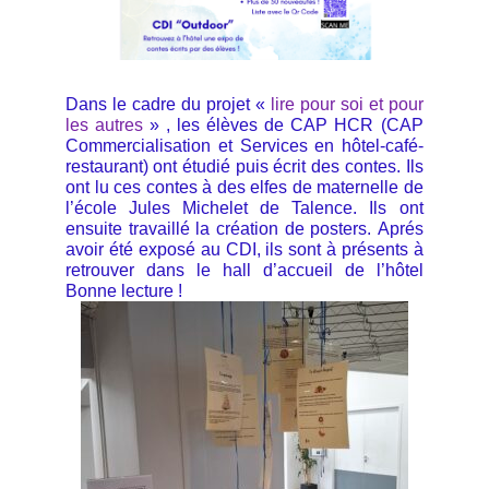
Dans le cadre du projet «
lire pour soi et pour
les autres
» , les élèves de CAP HCR
(
CAP
Commercialisation et Services en
hôtel-café-
restaurant)
ont étudié puis écrit des
contes.
Ils
ont lu ces contes à des elfes de maternelle de
l’école Jules Michelet de Talence.
Ils ont
ensuite travaillé la création de posters. Aprés
avoir été exposé au CDI, ils sont à présents à
retrouver dans le hall d’accueil de l’hôtel
Bonne lecture !