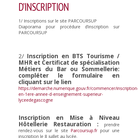
D’INSCRIPTION
Documents internes
La visite virtuelle du lycée
1/ Inscriptions sur le site PARCOURSUP
Diaporama pour procédure d’inscription sur
Les équipements
PARCOURSUP
Les équipements des restaurants
Matériel informatique et TICE ( Technologies de L’information et de la
Communication)
2/
Inscription en BTS Tourisme /
MHR et Certificat de spécialisation
Le CDI
Métiers du Bar ou Sommellerie:
Fonctionnement du CDI et recherche de document
compléter le formulaire en
cliquant sur le lien
Actualités du CDI
https://demarche.numerique.gouv.fr/commencer/inscription
On parle des lycéens dans les médias
en-1ere-annee-d-enseignement-superieur-
lyceedegascogne
Les équipements sportifs
Les institutionnels
Inscription en Mise à Niveau
Formations
Hôtellerie Restauration :
prendre
rendez-vous sur le site
Parcoursup.fr
pour une
Après la 3ème
inscription le 8 juillet au lycée.