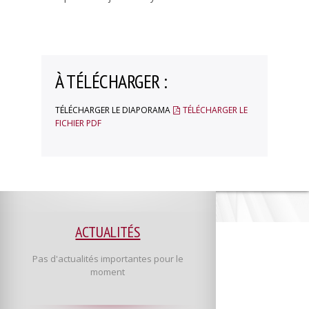
Procédure de candidature
CAP Commercialisation et Services en Hôtel-Café-Restaurant
CAP « Cuisine »
À TÉLÉCHARGER :
CAP PATISSIER
BAC Professionnel « boulanger pâtissier »
TÉLÉCHARGER LE DIAPORAMA
TÉLÉCHARGER LE
BAC Professionnel « Commercialisation et services en restauration »
FICHIER PDF
BAC PRO Cuisine
BAC Technologique « Hôtellerie »
Après le baccalauréat
Procédure de candidature et d’inscription
ACTUALITÉS
Année de Mise à Niveau
BTS Management en Hôtellerie-Restauration
Pas d'actualités importantes pour le
moment
BTS Tourisme
Les certificats de spécialisation en un an