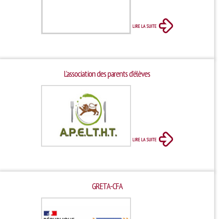
Le CDI
Fonctionnement du CDI et recherche de document
Actualités du CDI
On parle des lycéens dans les médias
Maison des lycéens
L’association des parents d’élèves
Internat
L’association des parents d’élèves
Aides financières et tarifs
La visite virtuelle du lycée
A l’international
Partenariats
Voyages d’études
GRETA-CFA
Mobilité / Stages
Nos projets à l’international