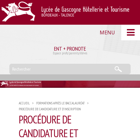
MENU
Accueil
ENT + PRONOTE
Espace profs/parents/élèves
Actualités du CDI
L’Etablissement
Le mot du proviseur
Règlement intérieur du lycée
Administration
ACCUEIL
>
FORMATIONS APRÈS LE BACCALAURÉAT
>
ORGANIGRAMME
PROCÉDURE DE CANDIDATURE ET D’INSCRIPTION
PROCÉDURE DE
Personnel administratif
Composition du conseil d’administration
CANDIDATURE ET
Conseil d’administration – Actes administratifs