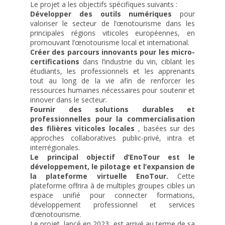
Le projet a les objectifs spécifiques suivants :
Procédure de candidature
Développer des outils numériques
pour
valoriser le secteur de l’œnotourisme dans les
CAP Commercialisation et Services en Hôtel-Café-Restaurant
principales régions viticoles européennes, en
CAP « Cuisine »
promouvant l’œnotourisme local et international.
Créer des parcours innovants pour les micro-
CAP PATISSIER
certifications
dans l’industrie du vin, ciblant les
étudiants, les professionnels et les apprenants
BAC Professionnel « boulanger pâtissier »
tout au long de la vie afin de renforcer les
BAC Professionnel « Commercialisation et services en restauration »
ressources humaines nécessaires pour soutenir et
innover dans le secteur.
BAC PRO Cuisine
Fournir des solutions durables et
professionnelles pour la commercialisation
BAC Technologique « Hôtellerie »
des filières viticoles locales
, basées sur des
Après le baccalauréat
approches collaboratives public-privé, intra et
interrégionales.
Procédure de candidature et d’inscription
Le principal objectif d’EnoTour est le
développement, le pilotage et l’expansion de
Année de Mise à Niveau
la plateforme virtuelle EnoTour.
Cette
BTS Management en Hôtellerie-Restauration
plateforme offrira à de multiples groupes cibles un
espace unifié pour connecter formations,
BTS Tourisme
développement professionnel et services
d’œnotourisme.
Les certificats de spécialisation en un an
Le projet, lancé en 2023, est arrivé au terme de sa