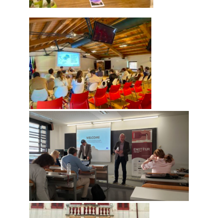
Le CDI
Fonctionnement du CDI et recherche de document
Actualités du CDI
On parle des lycéens dans les médias
Maison des lycéens
Internat
L’association des parents d’élèves
Aides financières et tarifs
La visite virtuelle du lycée
A l’international
Partenariats
Voyages d’études
Mobilité / Stages
Nos projets à l’international