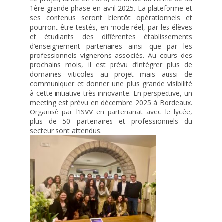
1ère grande phase en avril 2025. La plateforme et
Procédure de candidature
ses contenus seront bientôt opérationnels et
Sommellerie
pourront être testés, en mode réel, par les élèves
et étudiants des différentes établissements
Métiers du bar
d’enseignement partenaires ainsi que par les
professionnels vignerons associés. Au cours des
Desserts de restaurant
prochains mois, il est prévu d’intégrer plus de
Employé traiteur
domaines viticoles au projet mais aussi de
communiquer et donner une plus grande visibilité
Le GRETA-CFA
à cette initiative très innovante. En perspective, un
meeting est prévu en décembre 2025 à Bordeaux.
Formations modulaires
Organisé par l’ISVV en partenariat avec le lycée,
Formations diplômantes en alternance
plus de 50 partenaires et professionnels du
secteur sont attendus.
Après le BTS ou un autre Bac + 2
FCIL Bac+3 commercialisation des vins et spiritueux en Asie
Licence oenotourisme
Licence professionnelle Mention Métiers de la santé : Management des
établissements d’hydrothérapie, termalisme, thalassothérapie, spa
Vie de l’établissement