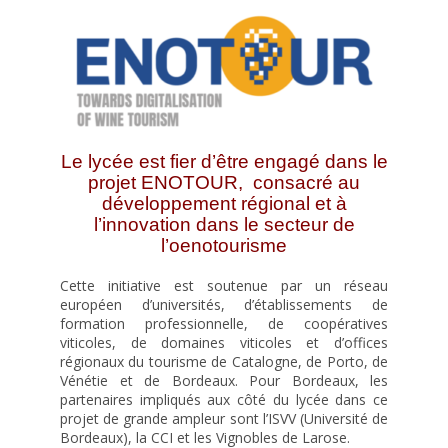
Documents internes
La visite virtuelle du lycée
Les équipements
Les équipements des restaurants
Matériel informatique et TICE ( Technologies de L’information et de la
Le lycée est fier d’être engagé dans le
Communication)
projet ENOTOUR, consacré au
développement régional et à
Le CDI
l’innovation dans le secteur de
Fonctionnement du CDI et recherche de document
l’oenotourisme
Actualités du CDI
Cette initiative est soutenue par un réseau
On parle des lycéens dans les médias
européen d’universités, d’établissements de
formation professionnelle, de coopératives
Les équipements sportifs
viticoles, de domaines viticoles et d’offices
régionaux du tourisme de Catalogne, de Porto, de
Les institutionnels
Vénétie et de Bordeaux. Pour Bordeaux, les
Formations
partenaires impliqués aux côté du lycée dans ce
projet de grande ampleur sont l’ISVV (Université de
Après la 3ème
Bordeaux), la CCI et les Vignobles de Larose.