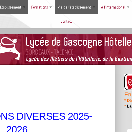
’Etablissement
Formations
Vie de l’établissement
A l’international
Contact
I
En 
*
Dé
*
La
NS DIVERSES 2025-
2026