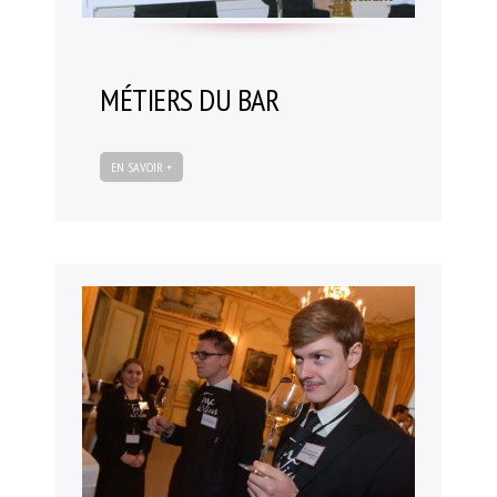
Le CDI
Fonctionnement du CDI et recherche de document
Actualités du CDI
MÉTIERS DU BAR
On parle des lycéens dans les médias
Maison des lycéens
EN SAVOIR +
Internat
L’association des parents d’élèves
Aides financières et tarifs
La visite virtuelle du lycée
A l’international
Partenariats
Voyages d’études
Mobilité / Stages
Nos projets à l’international