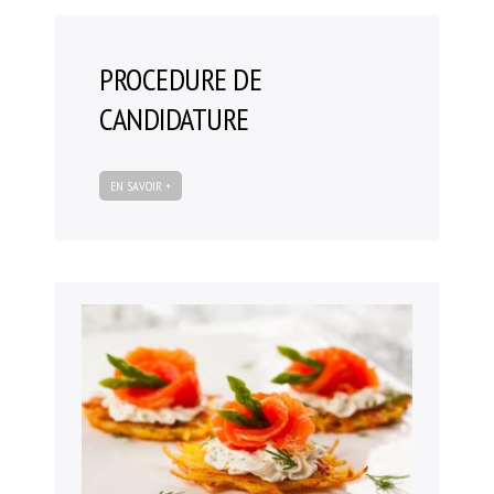
est consultable dans la rubrique « à télécharger » en
Documents internes
fin de page.
La visite virtuelle du lycée
PROCEDURE DE
Les équipements
CANDIDATURE
Les équipements des restaurants
Matériel informatique et TICE ( Technologies de L’information et de la
EN SAVOIR +
Communication)
Le CDI
Fonctionnement du CDI et recherche de document
Actualités du CDI
On parle des lycéens dans les médias
Les équipements sportifs
Les institutionnels
Formations
Après la 3ème