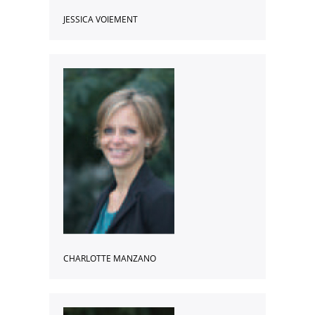
Procédure de candidature
JESSICA VOIEMENT
Sommellerie
Métiers du bar
Desserts de restaurant
Employé traiteur
Le GRETA-CFA
Formations modulaires
Formations diplômantes en alternance
Après le BTS ou un autre Bac + 2
FCIL Bac+3 commercialisation des vins et spiritueux en Asie
Licence oenotourisme
CHARLOTTE MANZANO
Licence professionnelle Mention Métiers de la santé : Management des
établissements d’hydrothérapie, termalisme, thalassothérapie, spa
Vie de l’établissement