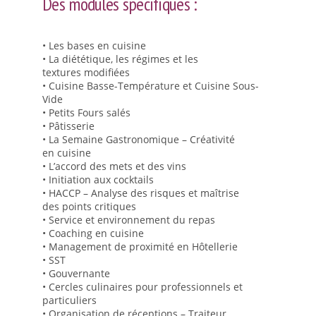
Des modules spécifiques :
Documents internes
La visite virtuelle du lycée
• Les bases en cuisine
• La diététique, les régimes et les
Les équipements
textures modifiées
Les équipements des restaurants
• Cuisine Basse-Température et Cuisine Sous-
Vide
Matériel informatique et TICE ( Technologies de L’information et de la
• Petits Fours salés
Communication)
• Pâtisserie
• La Semaine Gastronomique – Créativité
Le CDI
en cuisine
• L’accord des mets et des vins
Fonctionnement du CDI et recherche de document
• Initiation aux cocktails
Actualités du CDI
• HACCP – Analyse des risques et maîtrise
des points critiques
On parle des lycéens dans les médias
• Service et environnement du repas
• Coaching en cuisine
Les équipements sportifs
• Management de proximité en Hôtellerie
Les institutionnels
• SST
• Gouvernante
Formations
• Cercles culinaires pour professionnels et
particuliers
Après la 3ème
• Organisation de réceptions – Traiteur