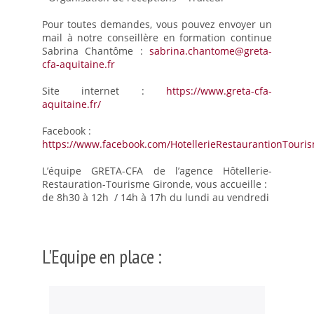
Procédure de candidature
Pour toutes demandes, vous pouvez envoyer un
CAP Commercialisation et Services en Hôtel-Café-Restaurant
mail à notre conseillère en formation continue
Sabrina Chantôme :
sabrina.chantome@greta-
CAP « Cuisine »
cfa-aquitaine.fr
CAP PATISSIER
Site internet :
https://www.greta-cfa-
BAC Professionnel « boulanger pâtissier »
aquitaine.fr/
BAC Professionnel « Commercialisation et services en restauration »
Facebook :
https://www.facebook.com/HotellerieRestaurantionTour
BAC PRO Cuisine
BAC Technologique « Hôtellerie »
L’équipe GRETA-CFA de l’agence Hôtellerie-
Restauration-Tourisme Gironde, vous accueille :
Après le baccalauréat
de 8h30 à 12h / 14h à 17h du lundi au vendredi
Procédure de candidature et d’inscription
Année de Mise à Niveau
L'Equipe en place :
BTS Management en Hôtellerie-Restauration
BTS Tourisme
Les certificats de spécialisation en un an