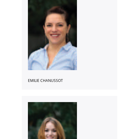
Le CDI
Fonctionnement du CDI et recherche de document
Actualités du CDI
On parle des lycéens dans les médias
Maison des lycéens
Internat
L’association des parents d’élèves
Aides financières et tarifs
EMILIE CHANUSSOT
La visite virtuelle du lycée
A l’international
Partenariats
Voyages d’études
Mobilité / Stages
Nos projets à l’international