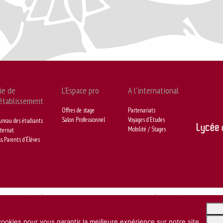
ie de
L'Espace pro
A l'international
'établissement
Offres de stage
Partenariats
Salon Professionnel
Voyages d'Etudes
ureau des étudiants
Mobilité / Stages
ternat
s. Parents d'Élèves
© LYCÉE D’HÔTELLERIE ET DE TOURISME DE GACSOGNE -
MENTIONS LÉGALES
- CRÉATION
BONBAY
ookies pour vous garantir la meilleure expérience sur notre site.