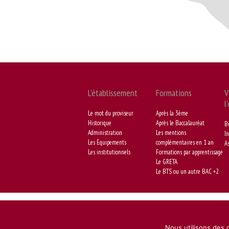
L'établissement
Formations
V
l
Le mot du proviseur
Après la 3ème
Historique
Après le Baccalauréat
B
Administration
Les mentions
In
Les Equipements
complémentaires en 1 an
As
Les institutionnels
Formations par apprentissage
Le GRETA
Le BTS ou un autre BAC +2
Nous utilisons des c