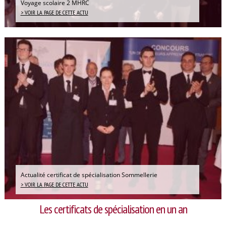
Voyage scolaire 2 MHRC
Entreprise
> VOIR LA PAGE DE CETTE ACTU
Taxe d’apprentissage
Stages / offres
Paroles d’anciens élèves
Contact
Actualité certificat de spécialisation Sommellerie
> VOIR LA PAGE DE CETTE ACTU
Les certificats de spécialisation en un an