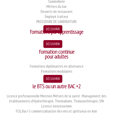
Sommellerie
Métiers du bar
Desserts de restaurant
Employé traiteur
PROCEDURE DE CANDIDATURE
DÉCOUVRIR
formations par apprentissage
DÉCOUVRIR
formation continue
pour adultes
Formations diplômantes en alternance
Formations modulaires
DÉCOUVRIR
APRÈS
le BTS ou un autre BAC +2
Licence professionnelle Mention Métiers de la santé : Management des
établissements d’Hydrothérapie, Thermalisme, Thalassothérapie, SPA
Licence oenotourisme
FCIL Bac+3 commercialisation des vins et spiritueux en Asie