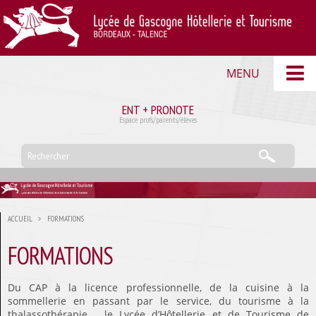
MENU
Accueil
ENT + PRONOTE
Espace profs/parents/élèves
Actualités du CDI
L’Etablissement
Le mot du proviseur
Règlement intérieur du lycée
ACCUEIL
>
FORMATIONS
Administration
ORGANIGRAMME
FORMATIONS
Personnel administratif
Du CAP à la licence professionnelle, de la cuisine à la
Composition du conseil d’administration
sommellerie en passant par le service, du tourisme à la
Conseil d’administration – Actes administratifs
thalassothérapie…. le Lycée d’Hôtellerie et de Tourisme de