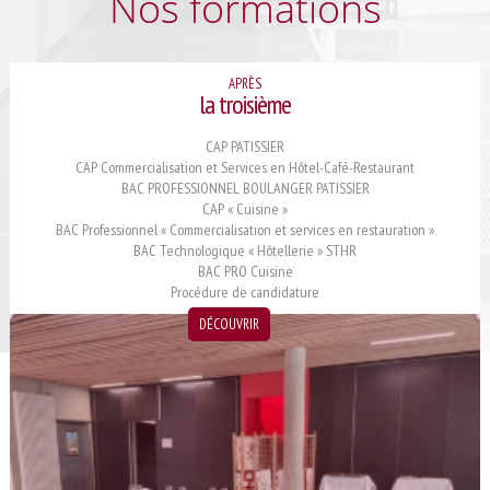
Nos formations
Procédure de candidature
CAP Commercialisation et Services en Hôtel-Café-Restaurant
APRÈS
CAP « Cuisine »
la troisième
CAP PATISSIER
CAP PATISSIER
BAC Professionnel « boulanger pâtissier »
CAP Commercialisation et Services en Hôtel-Café-Restaurant
BAC PROFESSIONNEL BOULANGER PATISSIER
BAC Professionnel « Commercialisation et services en restauration »
CAP « Cuisine »
BAC PRO Cuisine
BAC Professionnel « Commercialisation et services en restauration »
BAC Technologique « Hôtellerie » STHR
BAC Technologique « Hôtellerie »
BAC PRO Cuisine
Procédure de candidature
Après le baccalauréat
DÉCOUVRIR
Procédure de candidature et d’inscription
Année de Mise à Niveau
BTS Management en Hôtellerie-Restauration
BTS Tourisme
Les certificats de spécialisation en un an