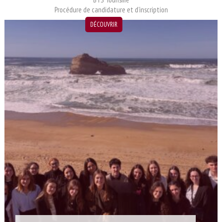
Le CDI
Procédure de candidature et d’inscription
Fonctionnement du CDI et recherche de document
DÉCOUVRIR
Actualités du CDI
On parle des lycéens dans les médias
Maison des lycéens
Internat
L’association des parents d’élèves
Aides financières et tarifs
La visite virtuelle du lycée
A l’international
Partenariats
Voyages d’études
Mobilité / Stages
Nos projets à l’international