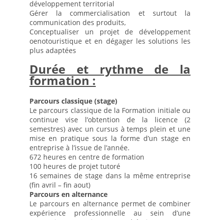
développement territorial
Procédure de candidature
Gérer la commercialisation et surtout la
communication des produits,
CAP Commercialisation et Services en Hôtel-Café-Restaurant
Conceptualiser un projet de développement
CAP « Cuisine »
oenotouristique et en dégager les solutions les
plus adaptées
CAP PATISSIER
Durée et rythme de la
BAC Professionnel « boulanger pâtissier »
formation :
BAC Professionnel « Commercialisation et services en restauration »
Parcours classique (stage)
BAC PRO Cuisine
Le parcours classique de la Formation initiale ou
BAC Technologique « Hôtellerie »
continue vise l’obtention de la licence (2
semestres) avec un cursus à temps plein et une
Après le baccalauréat
mise en pratique sous la forme d’un stage en
entreprise à l’issue de l’année.
Procédure de candidature et d’inscription
672 heures en centre de formation
Année de Mise à Niveau
100 heures de projet tutoré
16 semaines de stage dans la même entreprise
BTS Management en Hôtellerie-Restauration
(fin avril – fin aout)
Parcours en alternance
BTS Tourisme
Le parcours en alternance permet de combiner
Les certificats de spécialisation en un an
expérience professionnelle au sein d’une