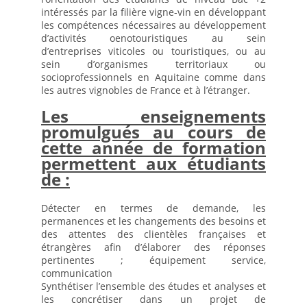
intéressés par la filière vigne-vin en développant
Documents internes
les compétences nécessaires au développement
d’activités oenotouristiques au sein
La visite virtuelle du lycée
d’entreprises viticoles ou touristiques, ou au
Les équipements
sein d’organismes territoriaux ou
socioprofessionnels en Aquitaine comme dans
Les équipements des restaurants
les autres vignobles de France et à l’étranger.
Matériel informatique et TICE ( Technologies de L’information et de la
Les enseignements
Communication)
promulgués au cours de
Le CDI
cette année de formation
permettent aux étudiants
Fonctionnement du CDI et recherche de document
de :
Actualités du CDI
On parle des lycéens dans les médias
Détecter en termes de demande, les
permanences et les changements des besoins et
Les équipements sportifs
des attentes des clientèles françaises et
étrangères afin d’élaborer des réponses
Les institutionnels
pertinentes ; équipement service,
Formations
communication
Synthétiser l’ensemble des études et analyses et
Après la 3ème
les concrétiser dans un projet de