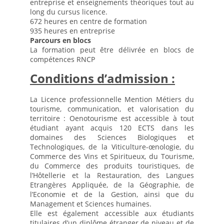
entreprise et enseignements théoriques tout au
Procédure de candidature
long du cursus licence.
672 heures en centre de formation
Sommellerie
935 heures en entreprise
Parcours en blocs
Métiers du bar
La formation peut être délivrée en blocs de
Desserts de restaurant
compétences RNCP
Employé traiteur
Conditions d’admission :
Le GRETA-CFA
La Licence professionnelle Mention Métiers du
Formations modulaires
tourisme, communication, et valorisation du
territoire : Oenotourisme est accessible à tout
Formations diplômantes en alternance
étudiant ayant acquis 120 ECTS dans les
Après le BTS ou un autre Bac + 2
domaines des Sciences Biologiques et
Technologiques, de la Viticulture-œnologie, du
FCIL Bac+3 commercialisation des vins et spiritueux en Asie
Commerce des Vins et Spiritueux, du Tourisme,
du Commerce des produits touristiques, de
Licence oenotourisme
l’Hôtellerie et la Restauration, des Langues
Licence professionnelle Mention Métiers de la santé : Management des
Etrangères Appliquée, de la Géographie, de
l’Economie et de la Gestion, ainsi que du
établissements d’hydrothérapie, termalisme, thalassothérapie, spa
Management et Sciences humaines.
Vie de l’établissement
Elle est également accessible aux étudiants
titulaires d’un diplôme étranger de niveau et de