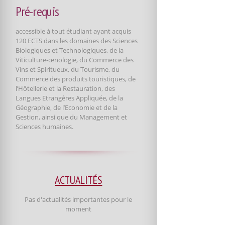
Pré-requis
accessible à tout étudiant ayant acquis
120 ECTS dans les domaines des Sciences
Biologiques et Technologiques, de la
Viticulture-œnologie, du Commerce des
Vins et Spiritueux, du Tourisme, du
Commerce des produits touristiques, de
l’Hôtellerie et la Restauration, des
Langues Etrangères Appliquée, de la
Géographie, de l’Economie et de la
Gestion, ainsi que du Management et
Sciences humaines.
ACTUALITÉS
Pas d'actualités importantes pour le
moment