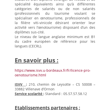
Le CDI
spécialité équivalents ainsi qu’à différentes
catégories de salariés ou de non salariés
Fonctionnement du CDI et recherche de document
(professionnels du tourisme voulant se
Actualités du CDI
spécialiser en œnotourisme, professionnels de
la filière viti-vinicole désirant orienter leur
On parle des lycéens dans les médias
activité vers l’œnotourisme) disposant d’un des
diplômes sus-cité.
Maison des lycéens
Le niveau de langue anglaise minimum est B1
du cadre européen de référence pour les
Internat
langues (CECRL).
L’association des parents d’élèves
Aides financières et tarifs
En savoir plus :
La visite virtuelle du lycée
https://www.isvv.u-bordeaux.fr/fr/licence-pro-
A l’international
oenotourisme.html
Partenariats
ISVV
:
210, chemin de Leysotte – CS 50008 –
33882 Villenave d’Ornon
Voyages d’études
Service scolarité
:
Standard : 05.57.57.58.12
Mobilité / Stages
Nos projets à l’international
Etablissements partenaires :